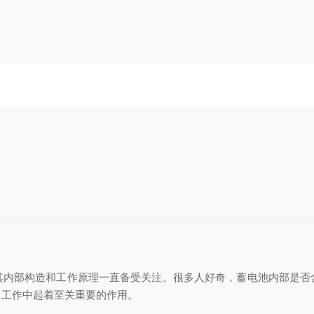
其内部构造和工作原理一直备受关注。很多人好奇，蓄电池内部是否
常工作中起着至关重要的作用。