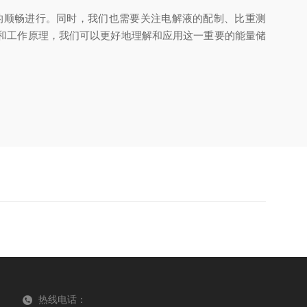
的顺畅进行。同时，我们也需要关注电解液的配制、比重测
和工作原理，我们可以更好地理解和应用这一重要的能量储
热线电话：