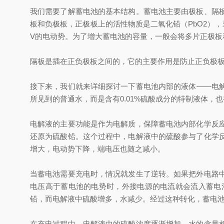
我们需要了解蓄电池的基本结构。蓄电池主要由极板、隔
板和负极板，正极板上的活性物质是二氧化铅（PbO2）
V的电动势。为了增大蓄电池的容量，一般会将多片正极板
隔板是插在正负极板之间的，它的主要作用是防止正负极
接下来，我们就来详细探讨一下蓄电池内部的液体——电
所见到的普通水，而是含有0.01%硫酸成分的特制液体，
电解液的主要功能是作为电解质，保障蓄电池内部化学反
还原为硫酸铅。这个过程中，电解液中的硫酸参与了化学
增大，电动势下降，端电压也随之减小。
当蓄电池需要充电时，情况就发生了逆转。如果把外电路
电压高于蓄电池的电势时，外接电源的电流就会流入蓄电
铅，而电解液中硫酸增多，水减少。经过这种转化，蓄电
在充电过程中，电解液中的硫酸浓度逐渐增加，水的含量